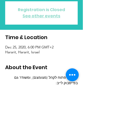
Registration is Closed
See other events
Time & Location
Dec 25, 2020, 6:00 PM GMT+2
Hararit, Hararit, Israel
About the Event
האירוע פתוח לקהל (מצומצם), ומשודר גם 
בפייסבוק לייב:
 www.facebook.com/RuahGlilit
הרב אור זוהר: הנחיה, שירה, גיטרה * פליזה 
זוהר: שירה 
 עמית ברקן: קלידים * דולב עובד: כלי הקשה * 
ערן תבור: בס והיבטים טכניים (הגברה, תאורה, 
שידור). 